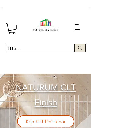
NATURUM CLT
Finish
Köp CLT Finish här