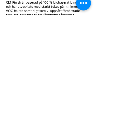
CLT Finish är baserad på 100 % biobaserat bindemedel
och har utvecklats med starkt fokus på minimerade
VOC-halter, samtidigt som vi uppnått förbättrade
tekniska egenskaper och långsiktig hållbarhet.
Parallellt är vi fortsatt stolta över att erbjuda både
konsumenter och yrkesmålare Färgbygge slamfärg,
tillgänglig i 13 noggrant utvalda kulörer. Slamfärgen
tillverkas enligt klassisk hantverkstradition, men i en
modern och kvalitetssäkrad produktionsmiljö – där
tradition möter nutidens krav på prestanda och
hållbarhet.