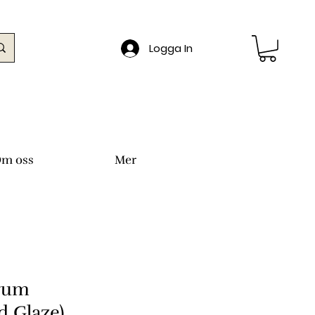
Logga In
m oss
Mer
rum
d Glaze)