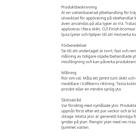
Produktbeskrivning
Är en vattenbaserad ytbehandling för träy
utvecklad för applicering på obehandlat 
även användas på alla typer av trä. Träla
appliceras i flera skikt. CLT-Finish bromsa
ljusa lyster och hjälper till att motverka
Förberedelser
Se till att underlaget är torrt, fast och ren
målning av tidigare oljade/behandlade yto
missfärgning och kan påverka produktens
Målning
Rör om väl. Måla ett jämnt tunt skikt och 
moddlare i träfiberns riktning. Testa kulö
provbit eller en mindre synlig yta.
Skötselråd
Var försiktig med nymålade ytor. Produkt
uppnås först efter ett par veckor och är k
slitage. Matta ytor är generellt känslig
gnider på ytan. Rengör ytan med ren tra
ljummet vatten.