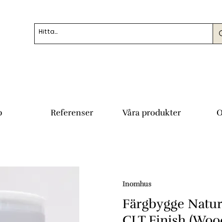
p
Referenser
Våra produkter
O
Inomhus
Färgbygge Natu
CLT Finish (Woo