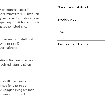
Säkerhetsdatablad
tor inomhus, speciellt
korslimmat trä (CLT) men kan
syren ger en hård yta och kan
Produktblad
r gulning för att bevara träets
 kvistgenomblödning.
FAQ
t från smuts och fett. Vid
r finns risk för
Distrubutör & kontakt
 vidhäftning.
eftersläta direkt med en
r och vidhäftning på en
en slutliga egenskaper
änslig för vatten och
a för uppglansning om man
sa som fuktats med