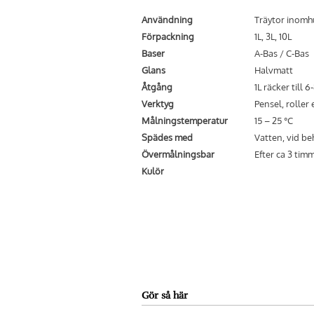
Användning
Träytor inomh
Förpackning
1L, 3L, 10L
Baser
A-Bas / C-Bas
Glans
Halvmatt
Åtgång
1L räcker till 6
Verktyg
Pensel, roller 
Målningstemperatur
15 – 25 °C
Spädes med
Vatten, vid b
Övermålningsbar
Efter ca 3 tim
Kulör
Gör så här