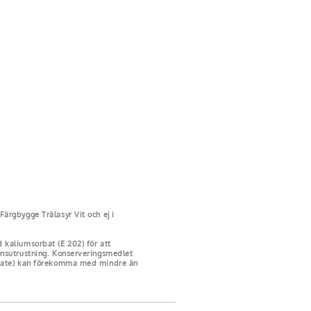
ärgbygge Trälasyr Vit och ej i
kaliumsorbat (E 202) för att
onsutrustning. Konserveringsmedlet
amate) kan förekomma med mindre än