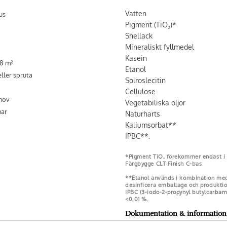
Vatten
us
Pigment (TiO₂)*
Shellack
Mineraliskt fyllmedel
Kasein
-8 m²
Etanol
eller spruta
Solroslecitin
Cellulose
ehov
Vegetabiliska oljor
mar
Naturharts
Kaliumsorbat**
IPBC**.
*Pigment TiO₂ förekommer endast i F
Färgbygge CLT Finish C-bas
**Etanol används i kombination med 
desinficera emballage och produkti
IPBC (3-iodo-2-propynyl butylcarb
<0,01 %.
Dokumentation & information