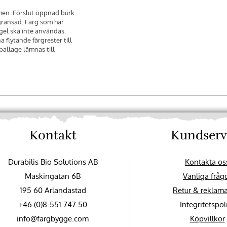
men. Förslut öppnad burk
gränsad. Färg som har
gel ska inte användas.
 flytande färgrester till
allage lämnas till
Kontakt
Kundserv
Durabilis Bio Solutions AB
Kontakta os
Maskingatan 6B
Vanliga fråg
195 60 Arlandastad
Retur & reklam
+46 (0)8-551 747 50
Integritetspol
info@fargbygge.com
Köpvillkor