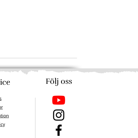
Följ oss​​
ice
s
or
ation
icy