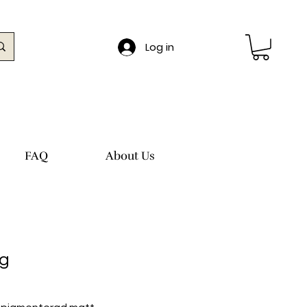
Log in
FAQ
About Us
g