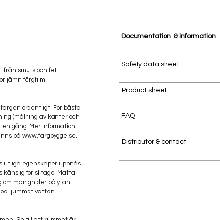
Documentation & information
Safety data sheet
nt från smuts och fett.
jämn färgfilm.
Product sheet
 färgen ordentligt. För bästa
FAQ
ing (målning av kanter och
en gång. Mer information
finns på
www.fargbygge.se
.
Distributor & contact
 slutliga egenskaper uppnås
s känslig för slitage. Matta
ng om man gnider på ytan.
med ljummet vatten.
men. Se till att rummet är