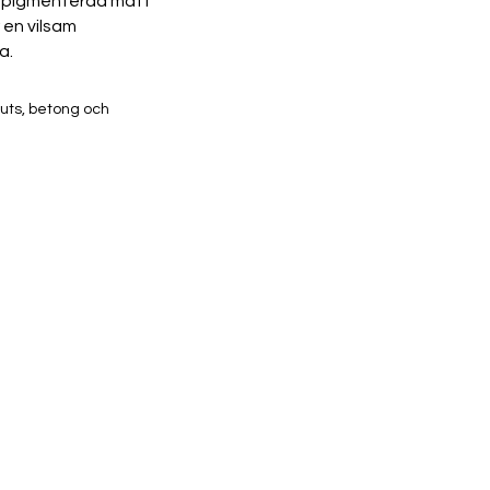
gpigmenterad matt
r en vilsam
a.
puts, betong och