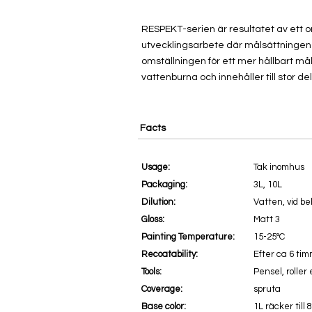
RESPEKT-serien är resultatet av ett
utvecklingsarbete där målsättningen va
omställningen för ett mer hållbart mål
vattenburna och innehåller till stor de
Facts
Usage:
Tak inomhus
Packaging:
3L, 10L
Dilution:
Vatten, vid be
Gloss:
Matt 3
Painting Temperature:
15-25°C
Recoatability:
Efter ca 6 ti
Tools:
Pensel, roller 
Coverage:
spruta
Base color:
1L räcker till 