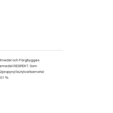
fyllmedel och Färgbygges
demedel RESPEKT. Som
-2propynyl butylcarbamate)
01 %.