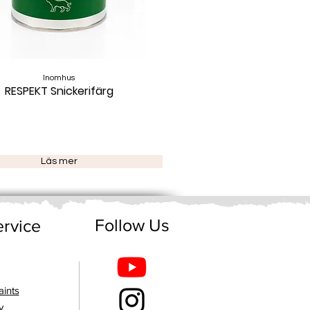
Inomhus
RESPEKT Snickerifärg
Läs mer
Follow Us
rvice
ints
y