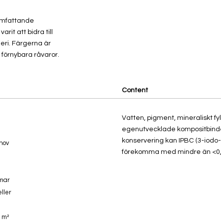
 omfattande
rit att bidra till
eri. Färgerna är
l förnybara råvaror.
Content
Vatten, pigment, mineraliskt 
egenutvecklade kompositbin
konservering kan IPBC (3-iodo
hov
förekomma med mindre än <0,
mmar
eller
8 m²