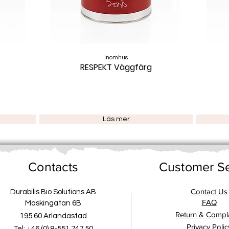
Inomhus
RESPEKT Väggfärg
Läs mer
Contacts
Customer Se
Contact Us
Durabilis Bio Solutions AB
FAQ
Maskingatan 6B
Return & Compla
195 60 Arlandastad
Privacy Polic
Tel: +46 (0) 8-551 747 50