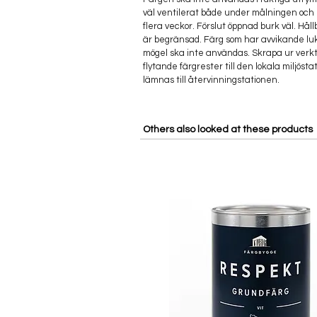
väl ventilerat både under målningen och 
flera veckor. Förslut öppnad burk väl. Hå
är begränsad. Färg som har avvikande lukt
mögel ska inte användas. Skrapa ur verk
flytande färgrester till den lokala miljös
lämnas till återvinningstationen.
Others also looked at these products