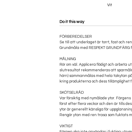
Vit
Do it this way
FÖRBEREDELSER
Se till att underlaget är torrt, fast och re
Grundmåla med RESPEKT GRUNDFÄRG för 
MÅLNING
Rör om väl. Applicera flödigt och arbeta ut
slutresultat rekommenderas att sparmåln
hörn) sammanmålas med hela takytan på 
kring produkterna och dess tillämplighet 
SKÖTSELRÅD
Var försiktig med nymålade ytor. Färgens
först efter flera veckor och den är tills des
ytor är generellt känsliga för uppglansni
Rengör ytan med ren trasa som fuktats 
VIKTIGT
Färgen ska inte användas i fuktiga utrym