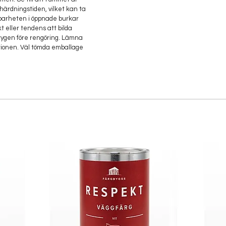
härdningstiden, vilket kan ta
llbarheten i öppnade burkar
 eller tendens att bilda
tygen före rengöring. Lämna
tationen. Väl tömda emballage