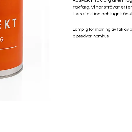
RESPEKT Takfärg är en hö
takfärg. Vi har strävat efte
ljusreflektion och lugn känsl
Lämplig för målning av tak av 
gipsskivor inomhus.