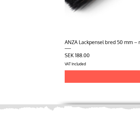
ANZA Lackpensel bred 50 mm – må
Price
SEK 188.00
VAT Included