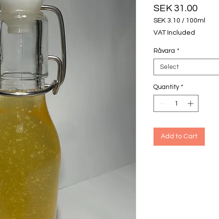
Pric
SEK 31.00
SEK 3.10
/
100ml
SEK 3.10
VAT Included
per
100
Råvara
*
Milliliters
Select
Quantity
*
Add to Cart