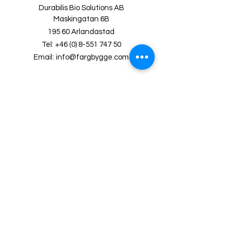
Durabilis Bio Solutions AB
Maskingatan 6B
195 60 Arlandastad
Tel:
+46 (0) 8-551 747 50
Email:
info@fargbygge.com
Customer
Service
Contact Us
FAQ
Return & Complaints
Privacy Policy
Terms of purchase
Shipping and delivery policy