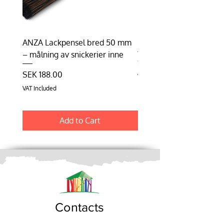
ANZA Lackpensel bred 50 mm
Duhalon | Lasyrborste
– målning av snickerier inne
Price
SEK 198.75
Price
SEK 188.00
VAT Included
VAT Included
Add to Cart
Contacts