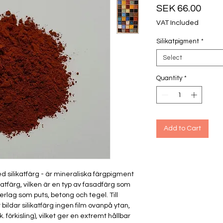
Pric
SEK 66.00
VAT Included
Silikatpigment
*
Select
Quantity
*
Add to Cart
ed silikatfärg - är mineraliska färgpigment
katfärg, vilken är en typ av fasadfärg som
erlag som puts, betong och tegel. Till
bildar silikatfärg ingen film ovanpå ytan,
 förkisling), vilket ger en extremt hållbar