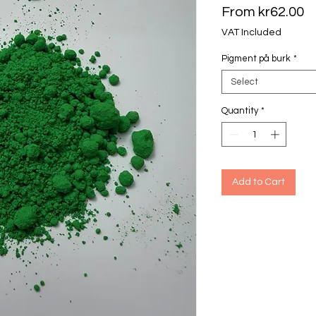
S
From
kr62.00
P
VAT Included
Pigment på burk
*
Select
Quantity
*
Add to Cart