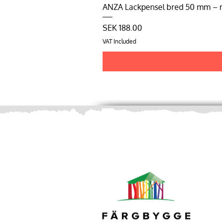
ANZA Lackpensel bred 50 mm – må
Price
SEK 188.00
VAT Included