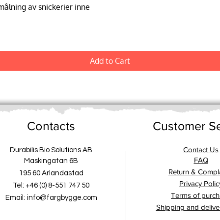
lning av snickerier inne
Add to Cart
Contacts
Customer Se
Contact Us
Durabilis Bio Solutions AB
FAQ
Maskingatan 6B
Return & Compla
195 60 Arlandastad
Privacy Polic
Tel: +46 (0) 8-551 747 50
Terms of purc
Email:
info@fargbygge.com
Shipping and delive