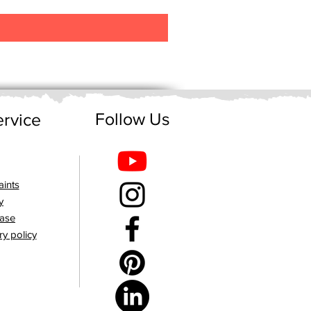
Follow Us
rvice
ints
y
hase
ry policy