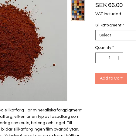
Pric
SEK 66.00
VAT Included
Silikatpigment
*
Select
Quantity
*
Add to Cart
ed silikatfärg - är mineraliska färgpigment
katfärg, vilken är en typ av fasadfärg som
erlag som puts, betong och tegel. Till
bildar silikatfärg ingen film ovanpå ytan,
 förkisling), vilket ger en extremt hållbar