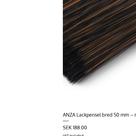
ANZA Lackpensel bred 50 mm – må
Price
SEK 188.00
VAT Included