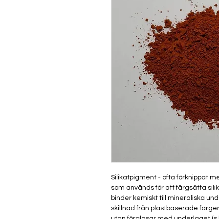
Silikatpigment - ofta förknippat m
som används för att färgsätta sili
binder kemiskt till mineraliska und
skillnad från plastbaserade färger 
utan förglasar med underlaget (s.k.