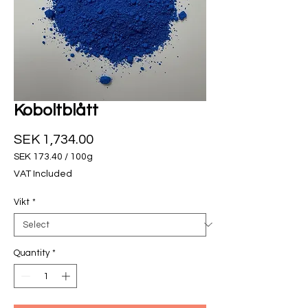
Koboltblått
Price
SEK 1,734.00
SEK 173.40
/
100g
SEK 173.40
VAT Included
per
100
Vikt
*
Grams
Quantity
*