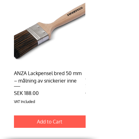
ANZA Lackpensel bred 50 mm
Duhalon | Lasyrborste
– målning av snickerier inne
Price
SEK 198.75
Price
SEK 188.00
VAT Included
VAT Included
Add to Cart