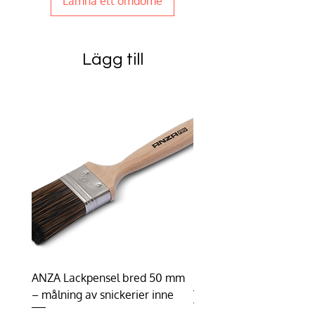
Lämna ett omdöme
Lägg till
ANZA Lackpensel bred 50 mm
Duhalon | Lasyrborste
– målning av snickerier inne
Pris
198,75 kr