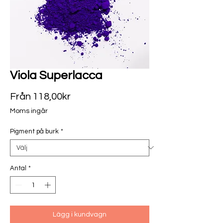
Viola Superlacca
Reapris
Från
118,00kr
Moms ingår
Pigment på burk
*
Antal
*
Lägg i kundvagn