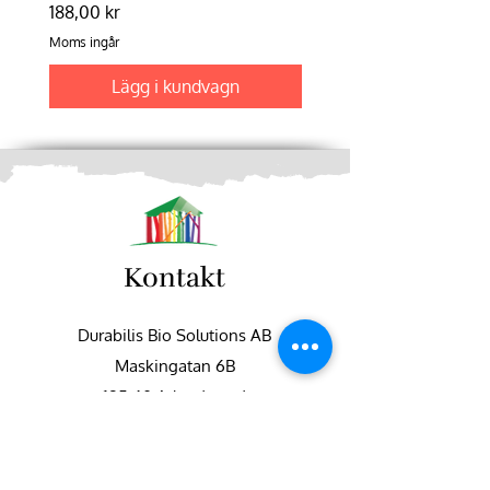
Pris
188,00 kr
Moms ingår
Moms ingår
Lägg i kundvagn
Kontakt
Durabilis Bio Solutions AB
Maskingatan 6B
195 60 Arlandastad
+46 (0)8-551 747 50
info@fargbygge.com