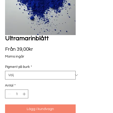
Ultramarinblått
Reapris
Från
39,00kr
Moms ingår
Pigment på burk
*
Antal
*
Lägg i kundvagn