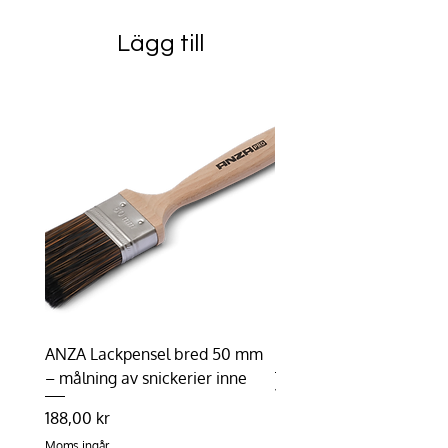
Lägg till
ANZA Lackpensel bred 50 mm
Duhalon | Lasyrborste
– målning av snickerier inne
Pris
198,75 kr
Pris
188,00 kr
Moms ingår
Moms ingår