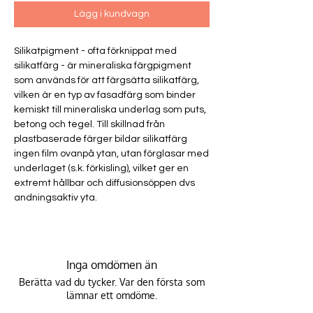
Lägg i kundvagn
Silikatpigment - ofta förknippat med
silikatfärg - är mineraliska färgpigment
som används för att färgsätta silikatfärg,
vilken är en typ av fasadfärg som binder
kemiskt till mineraliska underlag som puts,
betong och tegel. Till skillnad från
plastbaserade färger bildar silikatfärg
ingen film ovanpå ytan, utan förglasar med
underlaget (s.k. förkisling), vilket ger en
extremt hållbar och diffusionsöppen dvs
andningsaktiv yta.
Inga omdömen än
Berätta vad du tycker. Var den första som
lämnar ett omdöme.