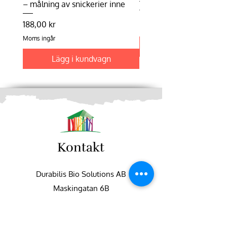
– målning av snickerier inne
Pris
198,75 kr
Pris
188,00 kr
Moms ingår
Moms ingår
Lägg i kundvagn
Kontakt
Durabilis Bio Solutions AB
Maskingatan 6B
195 60 Arlandastad
+46 (0)8-551 747 50