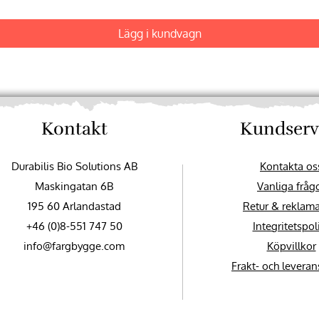
Lägg i kundvagn
Kontakt
Kundserv
Durabilis Bio Solutions AB
Kontakta os
Maskingatan 6B
Vanliga fråg
195 60 Arlandastad
Retur & reklam
+46 (0)8-551 747 50
Integritetspol
info@fargbygge.com
Köpvillkor
Frakt- och leveran