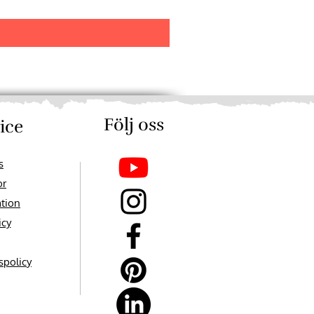
Moms ingår
Följ oss​​
ice
s
or
ation
icy
spolicy