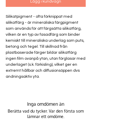
Lägg i kundvagn
Silikatpigment - ofta förknippat med
silikatfärg - är mineraliska färgpigment
som används för att färgsätta silikatfärg,
vilken är en typ av fasadfärg som binder
kemiskt till mineraliska underlag som puts,
betong och tegel. Till skillnad från
plastbaserade färger bildar silikatfärg
ingen film ovanpå ytan, utan förglasar med
underlaget (s.k. förkisling), vilket ger en
extremt hållbar och diffusionsöppen dvs
andningsaktiv yta.
Inga omdömen än
Berätta vad du tycker. Var den första som
lämnar ett omdöme.