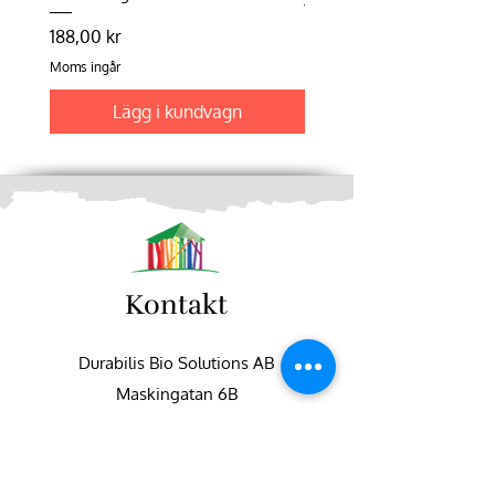
Pris
198,75 kr
Pris
188,00 kr
Moms ingår
Moms ingår
Lägg i kundvagn
Kontakt
Durabilis Bio Solutions AB
Maskingatan 6B
195 60 Arlandastad
+46 (0)8-551 747 50
info@fargbygge.com