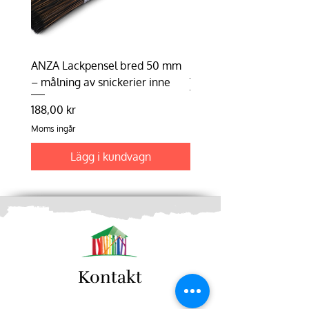
lämnas till återvinningstationen.
ANZA Lackpensel bred 50 mm
Duhalon | Lasyrborste
– målning av snickerier inne
Pris
198,75 kr
Pris
188,00 kr
Moms ingår
Moms ingår
Lägg i kundvagn
Kontakt