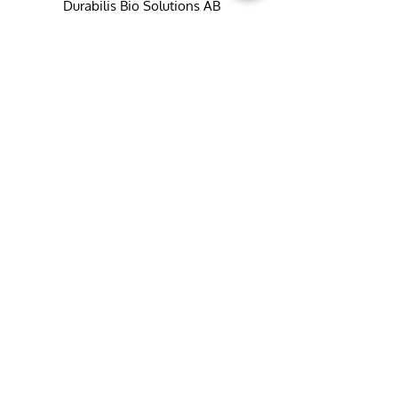
Durabilis Bio Solutions AB
Maskingatan 6B
195 60 Arlandastad
+46 (0)8-551 747 50
info@fargbygge.com
Kundservice
Kontakta oss
Vanliga frågor
Retur & reklamation
Integritetspolicy
Köpvillkor
Frakt- och leveranspolicy