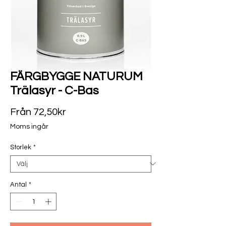
FÄRGBYGGE NATURUM
Trälasyr - C-Bas
Reapris
Från
72,50kr
Moms ingår
Storlek
*
Antal
*