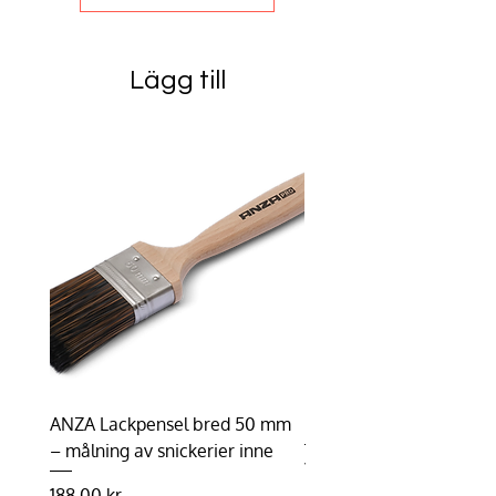
Lägg till
ANZA Lackpensel bred 50 mm
Duhalon | Lasyrborste
– målning av snickerier inne
Pris
198,75 kr
Pris
188,00 kr