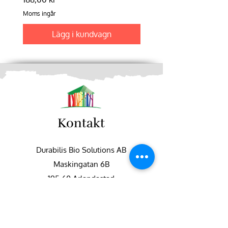
Moms ingår
Moms ingår
Lägg i kundvagn
Kontakt
Durabilis Bio Solutions AB
Maskingatan 6B
195 60 Arlandastad
+46 (0)8-551 747 50
info@fargbygge.com