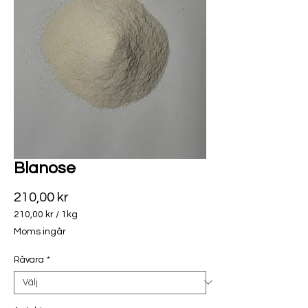
Blanose
Pris
210,00 kr
210,00 kr
/
1kg
210,00 kr
Moms ingår
per
1
Råvara
*
kilo