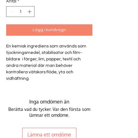
Antal
*
Lägg i kundvagn
En kemisk ingrediens som används som
tjockningsmedel, stabilisator och film-
bildare i färger, lim, papper, textil och
andra material där man behöver
kontrollera vätskors flöde, yta och
vidhäftning.
Inga omdömen än
Berätta vad du tycker. Var den första som
lämnar ett omdöme.
Lämna ett omdöme