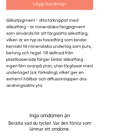
Lägg i kundvagn
Silikatpigment - ofta förknippat med
silikatfärg - är mineraliska färgpigment
som används för att färgsätta silikatfärg,
vilken är en typ av fasadfärg som binder
kemiskt till mineraliska underlag som puts,
betong och tegel. Till skillnad från
plastbaserade färger bildar silikatfärg
ingen film ovanpå ytan, utan förglasar med
underlaget (s.k. förkisling), vilket ger en
extremt hållbar och diffusionsöppen dvs
andningsaktiv yta.
Inga omdömen än
Berätta vad du tycker. Var den första som
lämnar ett omdöme.