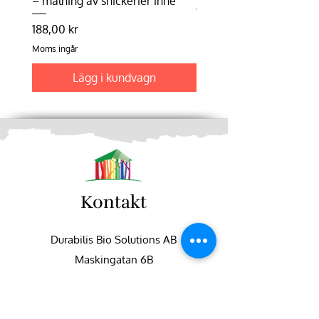
– målning av snickerier inne
Pris
198,75 kr
Pris
188,00 kr
Moms ingår
Moms ingår
Lägg i kundvagn
Kontakt
Durabilis Bio Solutions AB
Maskingatan 6B
195 60 Arlandastad
+46 (0)8-551 747 50