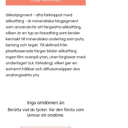
Lägg i kundvagn
Silikatpigment - ofta förknippat med
silikatfärg - är mineraliska färgpigment
som används för att färgsätta silikatfärg,
vilken är en typ av fasadfärg som binder
kemiskt till mineraliska underlag som puts,
betong och tegel. Till skillnad från
plastbaserade färger bildar silikatfärg
ingen film ovanpå ytan, utan förglasar med
underlaget (s.k. förkisling), vilket ger en
extremt hållbar och diffusionsöppen dvs
andningsaktiv yta.
Inga omdömen än
Berätta vad du tycker. Var den första som
lämnar ett omdöme.