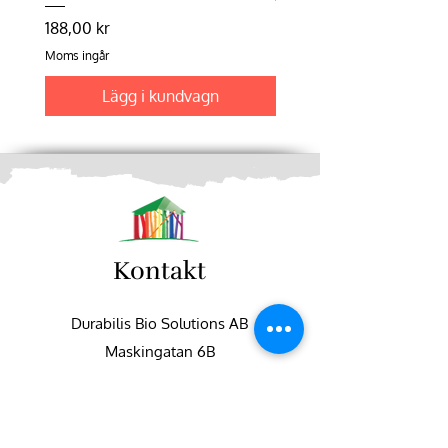
Pris
198,75 kr
Pris
188,00 kr
Moms ingår
Moms ingår
Lägg i kundvagn
Kontakt
Durabilis Bio Solutions AB
Maskingatan 6B
195 60 Arlandastad
+46 (0)8-551 747 50
info@fargbygge.com