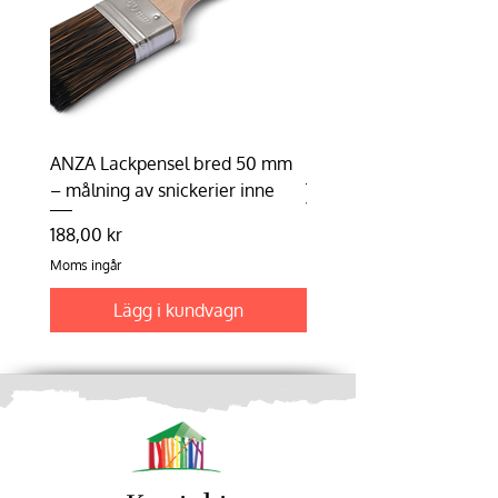
ANZA Lackpensel bred 50 mm
Duhalon | Lasyrborste
– målning av snickerier inne
Pris
198,75 kr
Pris
188,00 kr
Moms ingår
Moms ingår
Lägg i kundvagn