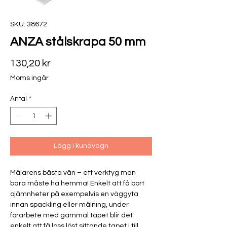
SKU: 38672
ANZA stålskrapa 50 mm
Pris
130,20 kr
Moms ingår
Antal
*
Lägg i kundvagn
Målarens bästa vän – ett verktyg man
bara måste ha hemma! Enkelt att få bort
ojämnheter på exempelvis en väggyta
innan spackling eller målning, under
förarbete med gammal tapet blir det
enkelt att få loss löst sittande tapet i till