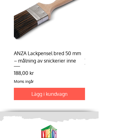
ANZA Lackpensel bred 50 mm
Duhalon | Lasyrborste
– målning av snickerier inne
Pris
198,75 kr
Pris
188,00 kr
Moms ingår
Moms ingår
Lägg i kundvagn