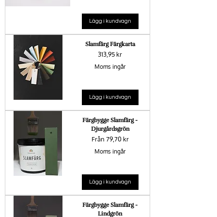
Lägg i kundvagn
Slamfärg Färgkarta
Pris
313,95 kr
Moms ingår
Lägg i kundvagn
Färgbygge Slamfärg -
Djurgårdsgrön
Reapris
Från
79,70 kr
Moms ingår
Lägg i kundvagn
Färgbygge Slamfärg -
Lindgrön