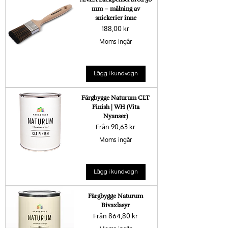
mm – målning av
snickerier inne
Pris
188,00 kr
Moms ingår
Lägg i kundvagn
Färgbygge Naturum CLT
Finish | WH (Vita
Nyanser)
Reapris
Från
90,63 kr
Moms ingår
Lägg i kundvagn
Färgbygge Naturum
Bivaxlasyr
Reapris
Från
864,80 kr