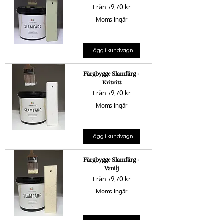
Reapris
Från
79,70 kr
Moms ingår
Lägg i kundvagn
Färgbygge Slamfärg -
Kritvitt
Reapris
Från
79,70 kr
Moms ingår
Lägg i kundvagn
Färgbygge Slamfärg -
Vanilj
Reapris
Från
79,70 kr
Moms ingår