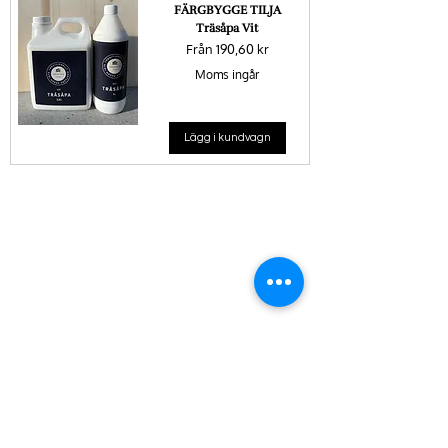
FÄRGBYGGE TILJA
Träsåpa Vit
Reapris
Från
190,60 kr
Moms ingår
Lägg i kundvagn