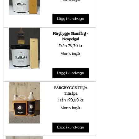
Lägg i kundvagn
Färgbygge Slamfärg -
Neapelgul
Reapris
Från
79,70 kr
Moms ingår
Lägg i kundvagn
FÄRGBYGGE TILJA
Träsåpa
Reapris
Från
190,60 kr
Moms ingår
Lägg i kundvagn