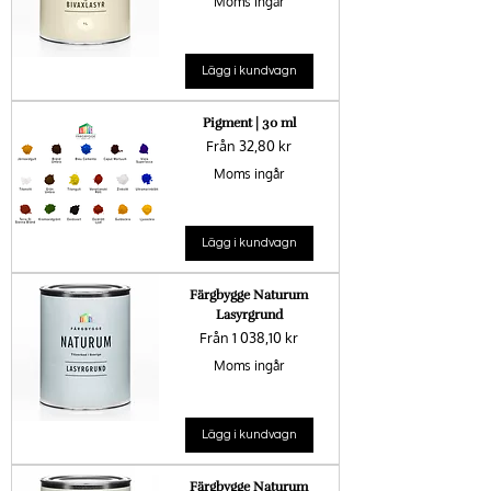
Moms ingår
Lägg i kundvagn
Pigment | 30 ml
Reapris
Från
32,80 kr
Moms ingår
Lägg i kundvagn
Färgbygge Naturum
Lasyrgrund
Reapris
Från
1 038,10 kr
Moms ingår
Lägg i kundvagn
Färgbygge Naturum