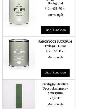
Hartsgrund
Reapris
Från
438,90 kr
Moms ingår
Lägg i kundvagn
FÄRGBYGGE NATURUM
Trälasyr - C-Bas
Reapris
Från
72,50 kr
Moms ingår
Lägg i kundvagn
Färgbygge Slamfärg
Uppstrykningsprov
70x255mm
Pris
72,45 kr
Moms ingår