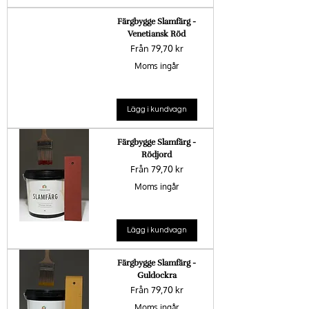
Färgbygge Slamfärg -
Venetiansk Röd
Reapris
Från
79,70 kr
Moms ingår
Lägg i kundvagn
Färgbygge Slamfärg -
Rödjord
Reapris
Från
79,70 kr
Moms ingår
Lägg i kundvagn
Färgbygge Slamfärg -
Guldockra
Reapris
Från
79,70 kr
Moms ingår