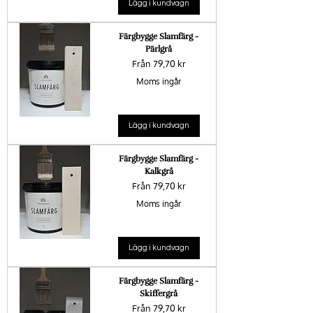
Lägg i kundvagn
Färgbygge Slamfärg -
Pärlgrå
Reapris
Från
79,70 kr
Moms ingår
Lägg i kundvagn
Färgbygge Slamfärg -
Kalkgrå
Reapris
Från
79,70 kr
Moms ingår
Lägg i kundvagn
Färgbygge Slamfärg -
Skiffergrå
Reapris
Från
79,70 kr