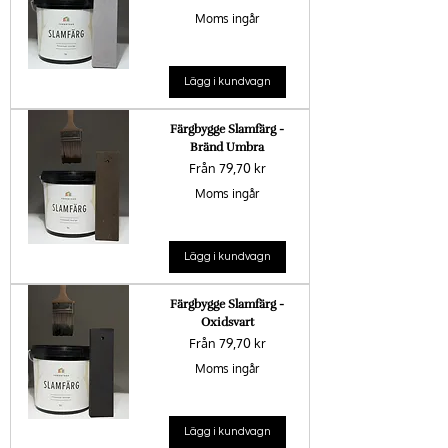
Moms ingår
Lägg i kundvagn
Färgbygge Slamfärg -
Bränd Umbra
Reapris
Från
79,70 kr
Moms ingår
Lägg i kundvagn
Färgbygge Slamfärg -
Oxidsvart
Reapris
Från
79,70 kr
Moms ingår
Lägg i kundvagn