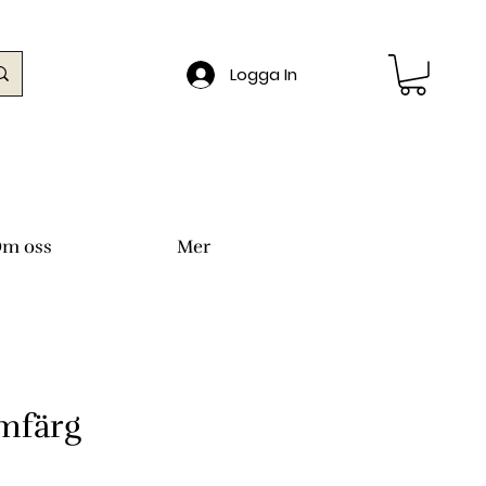
Logga In
m oss
Mer
mfärg