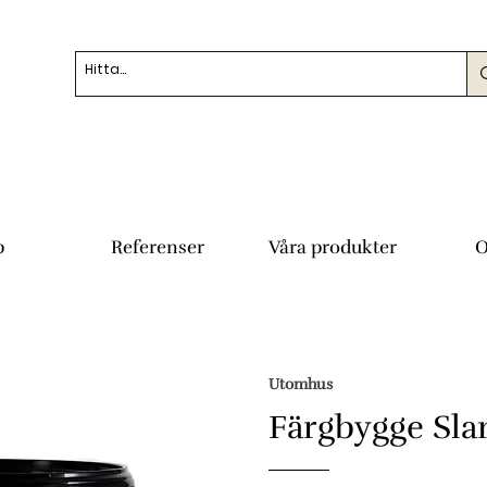
p
Referenser
Våra produkter
O
Utomhus
Färgbygge Sla