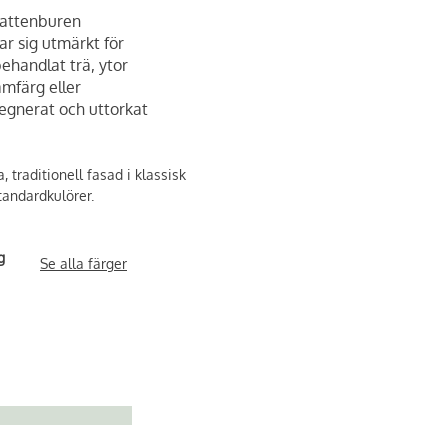
vattenburen
r sig utmärkt för
ehandlat trä, ytor
mfärg eller
egnerat och uttorkat
 traditionell fasad i klassisk
standardkulörer.
g
Se alla färger