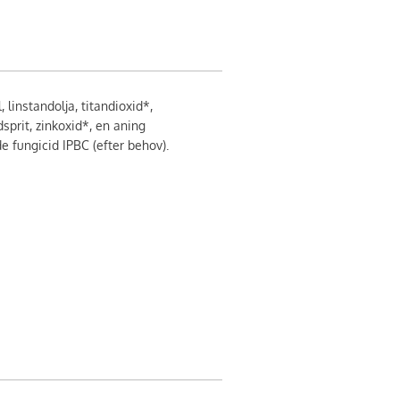
 linstandolja, titandioxid*,
rödsprit, zinkoxid*, en aning
 fungicid IPBC (efter behov).