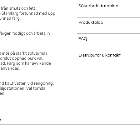
Säkerhetsdatablad
t från smuts och fett.
e Slamfärg förtunnad med upp
tunnad färg.
Produktblad
ärgen flödigt och arbeta in
FAQ
a inte på starkt solvärmda
Distrubutör & kontakt
 Förslut öppnad burk väl.
sad. Färg som har avvikande
e användas.
d kallt vatten vid rengöring.
miljöstationen. Väl tömda
en.
r