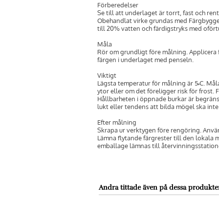
Förberedelser
Se till att underlaget är torrt, fast och ren
Obehandlat virke grundas med Färgbygg
till 20% vatten och färdigstryks med oför
Måla
Rör om grundligt före målning. Applicera f
färgen i underlaget med penseln.
Viktigt
Lägsta temperatur för målning är 5˚C. Mål
ytor eller om det föreligger risk för frost.
Hållbarheten i öppnade burkar är begrän
lukt eller tendens att bilda mögel ska int
Efter målning
Skrapa ur verktygen före rengöring. Använ
Lämna flytande färgrester till den lokala 
emballage lämnas till återvinningsstation
Andra tittade även på dessa produkte