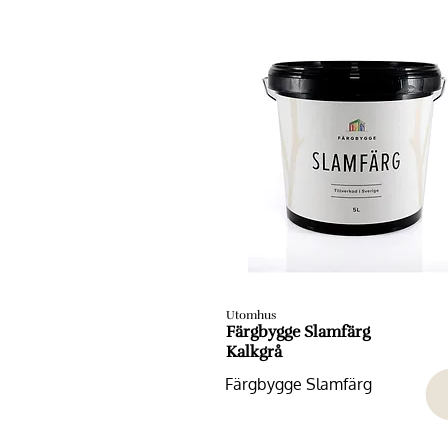
Utomhus
Färgbygge Slamfärg
Kalkgrå
Färgbygge Slamfärg