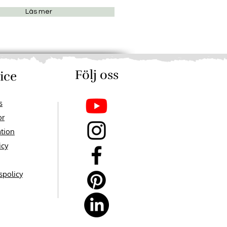
Läs mer
Följ oss​​
ice
s
or
ation
icy
spolicy