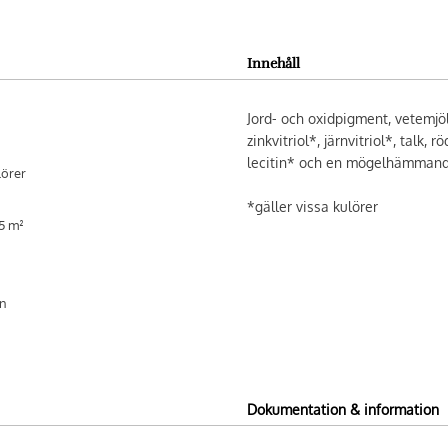
Innehåll
Jord- och oxidpigment, vetemjöl,
zinkvitriol*, järnvitriol*, talk, 
lecitin* och en mögelhämmande
lörer
*gäller vissa kulörer
-5 m²
en
Dokumentation & information