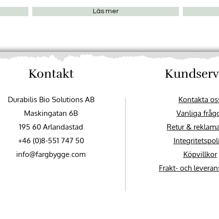
Läs mer
Kontakt
Kundserv
Durabilis Bio Solutions AB
Kontakta os
Maskingatan 6B
Vanliga fråg
195 60 Arlandastad
Retur & reklam
+46 (0)8-551 747 50
Integritetspol
info@fargbygge.com
Köpvillkor
Frakt- och leveran