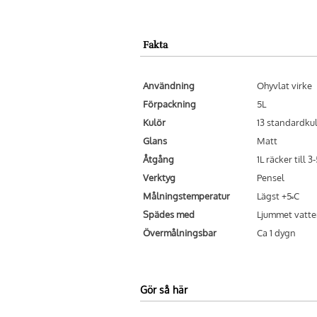
Fakta
Användning
Ohyvlat virke
Förpackning
5L
Kulör
13 standardku
Glans
Matt
Åtgång
1L räcker till 3
Verktyg
Pensel
Målningstemperatur
Lägst +5˚C
Spädes med
Ljummet vatt
Övermålningsbar
Ca 1 dygn
Gör så här