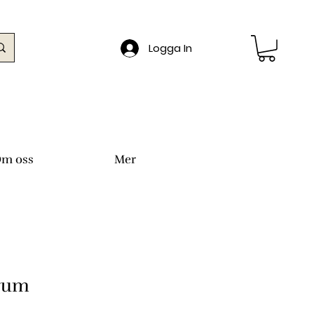
Logga In
m oss
Mer
rum