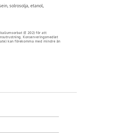
ein, solrosolja, etanol,
aliumsorbat (E 202) för att
onsutrustning. Konserveringsmedlet
amate) kan förekomma med mindre än