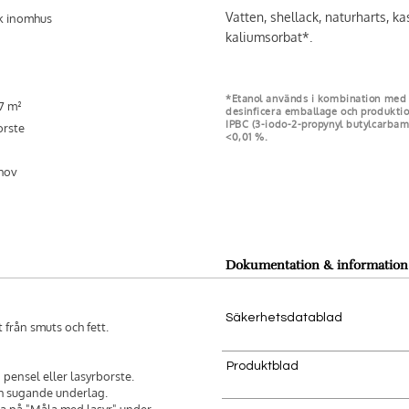
Vatten, shellack, naturharts, kas
k inomhus
kaliumsorbat*.
*Etanol används i kombination med k
-7 m²
desinficera emballage och produkti
IPBC (3-iodo-2-propynyl butylcarb
orste
<0,01 %.
ehov
Dokumentation & information
Säkerhetsdatablad
t från smuts och fett.
Produktblad
 pensel eller lasyrborste.
h sugande underlag.
ka på "Måla med lasyr" under