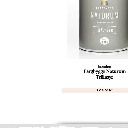
Inomhus
Färgbygge Naturum
Trälasyr
Läs mer