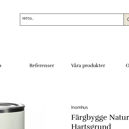
p
Referenser
Våra produkter
O
Inomhus
Färgbygge Natu
Hartsgrund