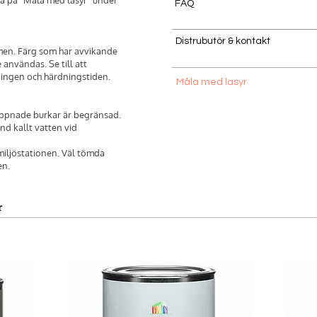
FAQ
Distrubutör & kontakt
men. Färg som har avvikande
 användas. Se till att
ningen och härdningstiden.
Måla med lasyr
öppnade burkar är begränsad.
nd kallt vatten vid
 miljöstationen. Väl tömda
en.
r