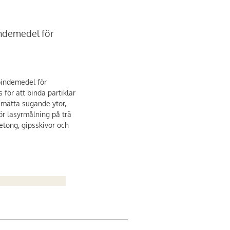
indemedel för
bindemedel för
för att binda partiklar
mätta sugande ytor,
r lasyrmålning på trä
etong, gipsskivor och