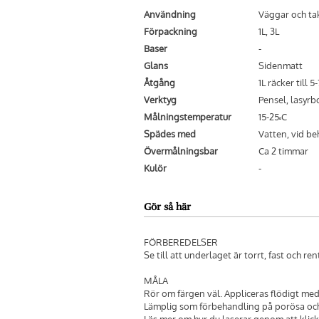
Användning
Väggar och ta
Förpackning
1L, 3L
Baser
-
Glans
Sidenmatt
Åtgång
1L räcker till 5
Verktyg
Pensel, lasyrb
Målningstemperatur
15-25˚C
Spädes med
Vatten, vid b
Övermålningsbar
Ca 2 timmar
Kulör
-
Gör så här
FÖRBEREDELSER
Se till att underlaget är torrt, fast och ren
MÅLA
Rör om färgen väl. Appliceras flödigt med
Lämplig som förbehandling på porösa oc
Läs mer om hur du laserar genom att klic