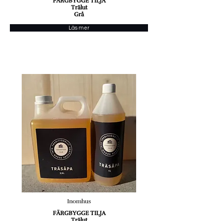
FÄRGBYGGE TILJA
Trälut
Grå
Läs mer
Inomhus
FÄRGBYGGE TILJA
Trälut