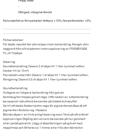
Mopp, trasa
-
Ofärgad, vitpigmenterad
Kaliumsaltet av förnyelsebar fettsyra <15%, Nonjontensider <5%
Förberedelser
För bästa resultat bör ytan slipas innan behandling. Rengör ytan
noggrant från allt slipdamm innan applicering av FÄRGBYGGE
TILJA Träsåpa.
Dosering
Grundbehandling: Dosera 2 dl såpa till 1 liter ljummet vatten
(räcker till ca 10m²)
Periodiskt underhåll: Dosera 1 dl såpa till 1 liter ljummet vatten.
Rengöring: Dosera 0,5 dl såpa till 1 liter ljummet vatten.
Grundbehandling
Avlägsna ev. tidigare behandling från golvet,
dammsug/torrmoppa golvet noga. Utför sedan ev. lutbehandling
(se separat instruktion) beroende på önskat slutresultat.
Se till att skaka flaskan (extra noga för pigmenterad såpa så att
pigmenten fördelar sig i flaskan).
Blanda såpan i en hink enligt dosering ovan. Tänk på att antalet
appliceringar/åtgång kan variera beroende på hur gammalt
eller poröst golvet är. Lägg ut såpalösningen på golvet med
mopp/trasa och låt torka ca 1 timme eller tills ytan känns torr.