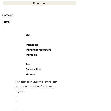
Buy online
Content
Facts
Use
Packaging
Painting temperature
Paintable
Tool
Consumption
Variants
Rengöring och underhåll av ytor som
behandlats med olja, såpa eller lut
1L, 2,5L
-
-