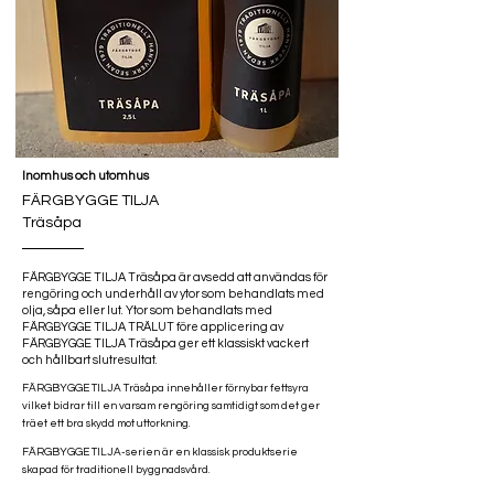
Inomhus och utomhus
FÄRGBYGGE TILJA
Träsåpa
FÄRGBYGGE TILJA Träsåpa är avsedd att användas för
rengöring och underhåll av ytor som behandlats med
olja, såpa eller lut. Ytor som behandlats med
FÄRGBYGGE TILJA TRÄLUT före applicering av
FÄRGBYGGE TILJA Träsåpa ger ett klassiskt vackert
och hållbart slutresultat.
FÄRGBYGGE TILJA Träsåpa innehåller förnybar fettsyra
vilket bidrar till en varsam rengöring samtidigt som det ger
träet ett bra skydd mot uttorkning.
FÄRGBYGGE TILJA-serien är en klassisk produktserie
skapad för traditionell byggnadsvård.