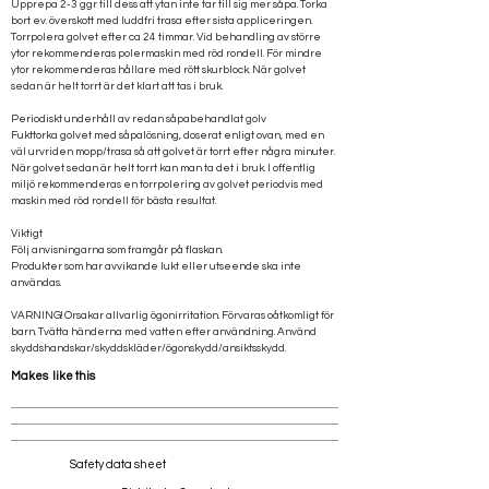
Upprepa 2-3 ggr till dess att ytan inte tar till sig mer såpa. Torka
bort ev. överskott med luddfri trasa efter sista appliceringen.
Torrpolera golvet efter ca 24 timmar. Vid behandling av större
ytor rekommenderas polermaskin med röd rondell. För mindre
ytor rekommenderas hållare med rött skurblock. När golvet
sedan är helt torrt är det klart att tas i bruk.
Periodiskt underhåll av redan såpabehandlat golv
Fukttorka golvet med såpalösning, doserat enligt ovan, med en
väl urvriden mopp/trasa så att golvet är torrt efter några minuter.
När golvet sedan är helt torrt kan man ta det i bruk. I offentlig
miljö rekommenderas en torrpolering av golvet periodvis med
maskin med röd rondell för bästa resultat.
Viktigt
Följ anvisningarna som framgår på flaskan.
Produkter som har avvikande lukt eller utseende ska inte
användas.
VARNING! Orsakar allvarlig ögonirritation. Förvaras oåtkomligt för
barn. Tvätta händerna med vatten efter användning. Använd
skyddshandskar/skyddskläder/ögonskydd/ansiktsskydd.
Makes like this
Safety data sheet