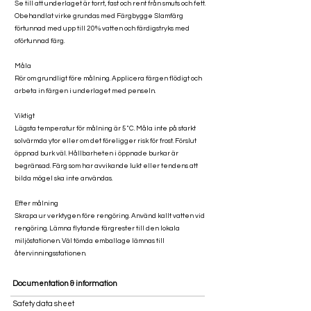
Se till att underlaget är torrt, fast och rent från smuts och fett.
Obehandlat virke grundas med Färgbygge Slamfärg
förtunnad med upp till 20% vatten och färdigstryks med
oförtunnad färg.
Måla
Rör om grundligt före målning. Applicera färgen flödigt och
arbeta in färgen i underlaget med penseln.
Viktigt
Lägsta temperatur för målning är 5˚C. Måla inte på starkt
solvärmda ytor eller om det föreligger risk för frost. Förslut
öppnad burk väl. Hållbarheten i öppnade burkar är
begränsad. Färg som har avvikande lukt eller tendens att
bilda mögel ska inte användas.
Efter målning
Skrapa ur verktygen före rengöring. Använd kallt vatten vid
rengöring. Lämna flytande färgrester till den lokala
miljöstationen. Väl tömda emballage lämnas till
återvinningsstationen.
Documentation & information
Safety data sheet