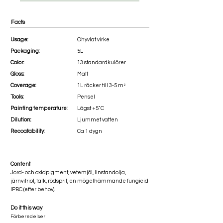
Facts
Usage:
Ohyvlat virke
Packaging:
5L
Color:
13 standardkulörer
Gloss:
Matt
Coverage:
1L räcker till 3-5 m²
Tools:
Pensel
Painting temperature:
Lägst +5˚C
Dilution:
Ljummet vatten
Recoatability:
Ca 1 dygn
Content
Jord- och oxidpigment, vetemjöl, linstandolja,
järnvitriol, talk, rödsprit, en mögelhämmande fungicid
IPBC (efter behov).
Do it this way
Förberedelser